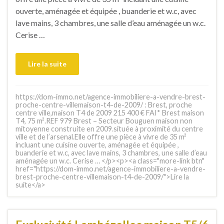
ouverte, aménagée et équipée , buanderie et w.c, avec
lave mains, 3 chambres, une salle d’eau aménagée un w.c.
Cerise …
Lire la suite
https://dom-immo.net/agence-immobiliere-a-vendre-brest-
proche-centre-villemaison-t4-de-2009/ : Brest, proche
centre ville,maison T4 de 2009 215 400 € FAI* Brest maison
T4, 75 m².REF 979 Brest – Secteur Bouguen maison non
mitoyenne construite en 2009.située à proximité du centre
ville et de l’arsenal.Elle offre une pièce à vivre de 35 m²
incluant une cuisine ouverte, aménagée et équipée ,
buanderie et w.c, avec lave mains, 3 chambres, une salle d’eau
aménagée un w.c. Cerise … </p><p><a class="more-link btn"
href="https://dom-immo.net/agence-immobiliere-a-vendre-
brest-proche-centre-villemaison-t4-de-2009/">Lire la
suite</a>