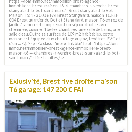
https://dom-immo.net/immobilier-brest-agence-
immobiliere-brest-maison-t6-4-chambres-a-vendre-brest-
stangalard-le-bot-saint-marc/ : Brest stangalard, le Bot,
Maison T6: 173 000 € FAI Brest Stangalard, maison T6.REF
804 Brest quartier du Bot et Stangalard, maison T6 en rez de
jardin à vendre et comprenant un séjour double avec
cheminée, cuisine, 4 belles chambres, une salle de bains, une
salle d’eau.Outre sa surface de 109 m2 habitables, cette
maison est équipée d’un chauffage au gaz, fenêtres PVC et
d’un … </p><p><a class="more-link btn" href="https://dom-
immo.net/immobilier-brest-agence-immobiliere-brest-
maison-t6-4-chambres-a-vendre-brest-stangalard-le-bot-
saint-marc/">Lire la suite</a>
Exlusivité, Brest rive droite maison
T6 garage: 147 200 € FAI