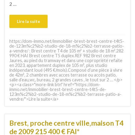
2 …
Lire la suite
https://dom-immo.net/immobilier-brest-brest-centre-t4t5-
de-123m%c2%b2-studio-de-18-m%c2%b2-terrasse-patio-
a-vendre/ : Brest centre T4 de 105 m² + studio de 18 m².282
990 € HAI Brest centre T5 duplex.REF 982 Brest centre
Jaures, au pied du tramway et dans une copropriété refaite
en 2023, appartement duplex de 105 m², plus studio
indépendant loué (495 €/mois).Composé d’une pièce à vivre
de 42m², 2 chambres avec acces terrasse ou accès patio,
salle d’eau,wc, bureau, 2 grandes caves , le tout sur 2 … </p>
<p><a class="more-link btn" href="https://dom-
immo.net/immobilier-brest-brest-centre-t4t5-de-
123m%c2%b2-studio-de-18-m%c2%b2-terrasse-patio-a-
vendre/">Lire la suite</a>
Brest, proche centre ville,maison T4
de 2009 215 400 € FAI*