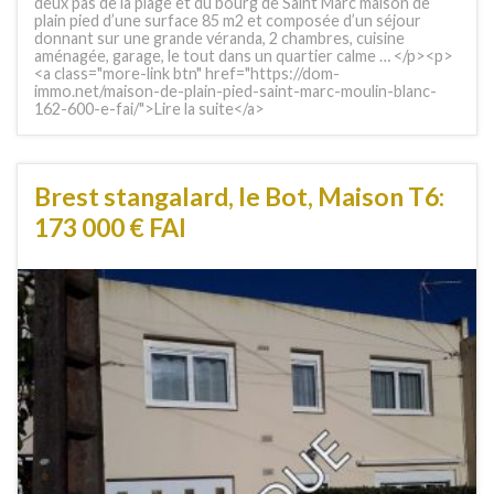
deux pas de la plage et du bourg de Saint Marc maison de
plain pied d’une surface 85 m2 et composée d’un séjour
donnant sur une grande véranda, 2 chambres, cuisine
aménagée, garage, le tout dans un quartier calme … </p><p>
<a class="more-link btn" href="https://dom-
immo.net/maison-de-plain-pied-saint-marc-moulin-blanc-
162-600-e-fai/">Lire la suite</a>
Brest stangalard, le Bot, Maison T6:
173 000 € FAI