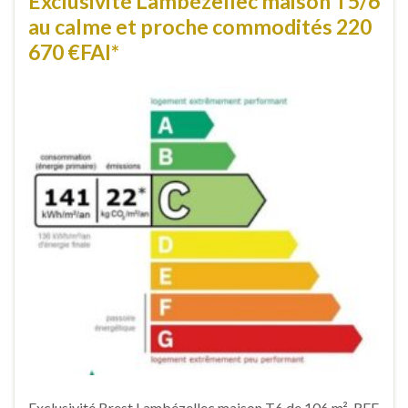
Exclusivité Lambézellec maison T5/6
au calme et proche commodités 220
670 €FAI*
Exclusivité Brest Lambézellec maison T6 de 106 m², REF