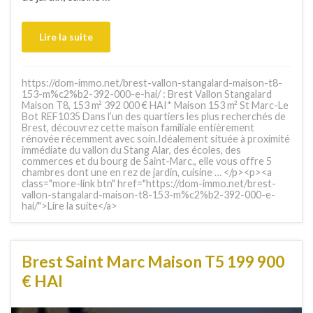
Lire la suite
https://dom-immo.net/brest-vallon-stangalard-maison-t8-
153-m%c2%b2-392-000-e-hai/ : Brest Vallon Stangalard
Maison T8, 153 m² 392 000 € HAI* Maison 153 m² St Marc-Le
Bot REF1035 Dans l’un des quartiers les plus recherchés de
Brest, découvrez cette maison familiale entièrement
rénovée récemment avec soin.Idéalement située à proximité
immédiate du vallon du Stang Alar, des écoles, des
commerces et du bourg de Saint-Marc., elle vous offre 5
chambres dont une en rez de jardin, cuisine … </p><p><a
class="more-link btn" href="https://dom-immo.net/brest-
vallon-stangalard-maison-t8-153-m%c2%b2-392-000-e-
hai/">Lire la suite</a>
Brest Saint Marc Maison T5 199 900
€ HAI