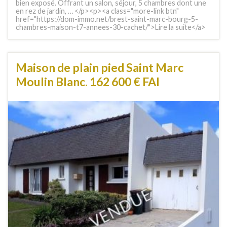
bien exposé. Offrant un salon, séjour, 5 chambres dont une
en rez de jardin, … </p><p><a class="more-link btn"
href="https://dom-immo.net/brest-saint-marc-bourg-5-
chambres-maison-t7-annees-30-cachet/">Lire la suite</a>
Maison de plain pied Saint Marc
Moulin Blanc. 162 600 € FAI