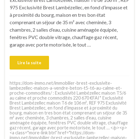
975 Exclusivité Brest Lambézellec, en fond d’impasse et
à proximité du bourg, maison en tres bon état
comprenant un séjour de 35 m² avec cheminée, 3
chambres, 2 salles d’eau, cuisine aménagée équipée,
fenêtres PVC double vitrage, chauffage gaz récent,
garage avec porte motorisée, le tout …
Lire la suite
https://dom-immo.net/immobilier-brest-exclusivite-
lambezellec-maison-a-vendre-beton-t5-t6-au-calme-et-
proche-commodites/ : Exclusivité Lambézellec maison T5/6
au calme et proche commodités 220 670 €FAI* Exclusivité
Brest Lambézellec maison T6 de 106 m², REF 975 Exclusivité
Brest Lambézellec, en fond d’impasse et à proximité du
bourg, maison en tres bon état comprenant un séjour de 35
m² avec cheminée, 3 chambres, 2 salles d’eau, cuisine
aménagée équipée, fenêtres PVC double vitrage, chauffage
gaz récent, garage avec porte motorisée, le tout … </p><p>
<a class="more-link btn" href="https://dom-
immo.net/immobilier-brest-exclusivite-lambezellec-maison-