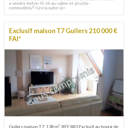
a-vendre-beton-t5-t6-au-calme-et-proche-
commodites/">Lire la suite</a>
Exclusif maison T7 Guilers 210 000 €
FAI*
Guilers maison T7, 138 m². REF 883 Exclusif au bourg de