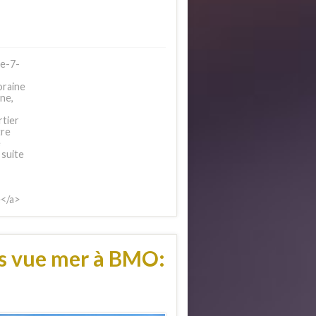
e-7-
oraine
ne,
rtier
tre
e
 suite
e</a>
s vue mer à BMO: