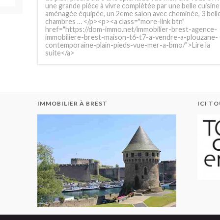
une grande piéce à vivre complètée par une belle cuisine
aménagée équipée, un 2eme salon avec cheminée, 3 bell
chambres … </p><p><a class="more-link btn"
href="https://dom-immo.net/immobilier-brest-agence-
immobiliere-brest-maison-t6-t7-a-vendre-a-plouzane-
contemporaine-plain-pieds-vue-mer-a-bmo/">Lire la
suite</a>
IMMOBILIER À BREST
ICI T