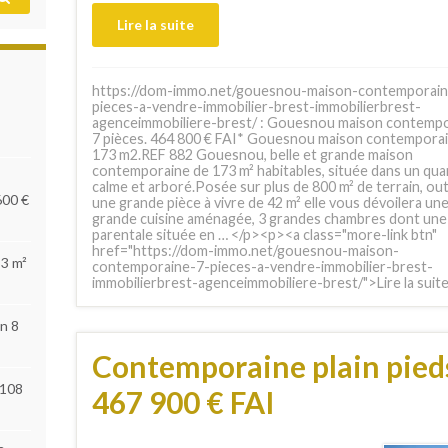
Lire la suite
https://dom-immo.net/gouesnou-maison-contemporain
pieces-a-vendre-immobilier-brest-immobilierbrest-
agenceimmobiliere-brest/ : Gouesnou maison contemp
7 pièces. 464 800 € FAI* Gouesnou maison contemporai
173 m2.REF 882 Gouesnou, belle et grande maison
contemporaine de 173 m² habitables, située dans un qua
calme et arboré.Posée sur plus de 800 m² de terrain, ou
600 €
une grande pièce à vivre de 42 m² elle vous dévoilera un
grande cuisine aménagée, 3 grandes chambres dont une
parentale située en … </p><p><a class="more-link btn"
href="https://dom-immo.net/gouesnou-maison-
53 m²
contemporaine-7-pieces-a-vendre-immobilier-brest-
immobilierbrest-agenceimmobiliere-brest/">Lire la suit
n 8
Contemporaine plain pied
 108
467 900 € FAI