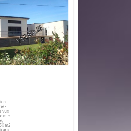
iere-
ne-
s vue
ue mer
e,
150 m2
irara