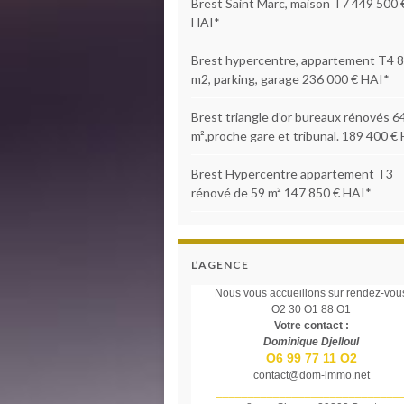
Brest Saint Marc, maison T7 449 500 
HAI*
Brest hypercentre, appartement T4 
m2, parking, garage 236 000 € HAI*
Brest triangle d’or bureaux rénovés 6
m²,proche gare et tribunal. 189 400 €
Brest Hypercentre appartement T3
rénové de 59 m² 147 850 € HAI*
L’AGENCE
Nous vous accueillons sur rendez-vou
O2 30 O1 88 O1
Votre contact :
Dominique Djelloul
O6 99 77 11 O2
contact@dom-immo.net
_____________________________