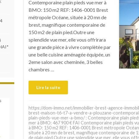
€
Contemporaine plain pieds vue mer à
BMO: 150 m2 REF: 1406-0001 Brest
métropole Océane, située à 20 mn de
84
brest, magnifique contemporaine de
150 m2 de plain pied.Outre une
splendide vue mer, elle vous offrirara
4
 HAI*
une grande piéce à vivre complètée par
une belle cuisine aménagée équipée, un
2eme salon avec cheminée, 3 belles
chambres …
Lire la suite
s
https://dom-immo.net/immobilier-brest-agence-immobil
brest-maison-t6-t7-a-vendre-a-plouzane-contemporai
plain-pieds-vue-mer-a-bmo/ : Contemporaine plain pied
mer à BMO: 467 900 € FAI Contemporaine plain pieds v
à BMO: 150 m2 REF: 1406-0001 Brest métropole Océan
située à 20 mn de brest, magnifique contemporaine de 
_
de plain pied.Outre une splendide vue mer, elle vous offr