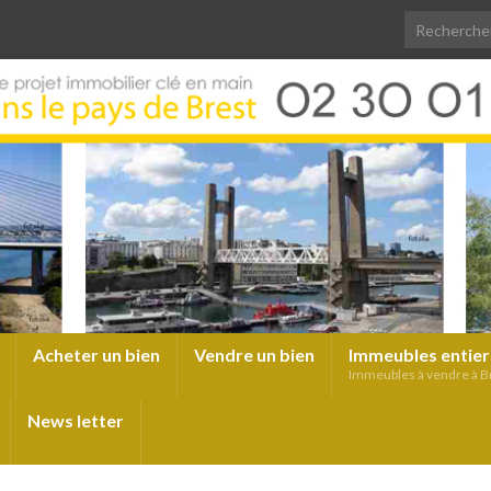
Acheter un bien
Vendre un bien
Immeubles entier
Immeubles à vendre à B
News letter