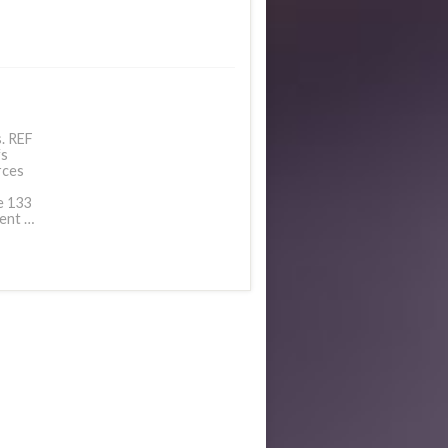
. REF
fs
rces
e 133
ment …