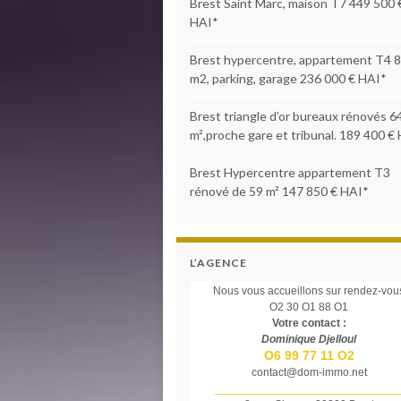
Brest Saint Marc, maison T7 449 500 
HAI*
Brest hypercentre, appartement T4 
m2, parking, garage 236 000 € HAI*
Brest triangle d’or bureaux rénovés 6
m²,proche gare et tribunal. 189 400 €
Brest Hypercentre appartement T3
rénové de 59 m² 147 850 € HAI*
L’AGENCE
Nous vous accueillons sur rendez-vou
O2 30 O1 88 O1
Votre contact :
Dominique Djelloul
O6 99 77 11 O2
contact@dom-immo.net
_____________________________