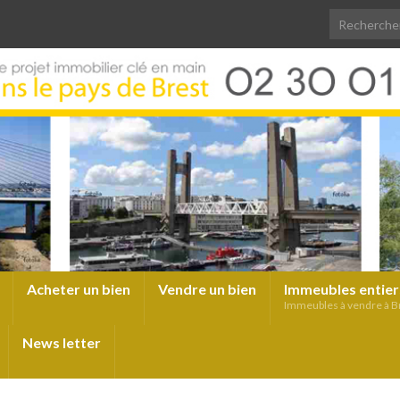
Acheter un bien
Vendre un bien
Immeubles entier
Immeubles à vendre à B
News letter