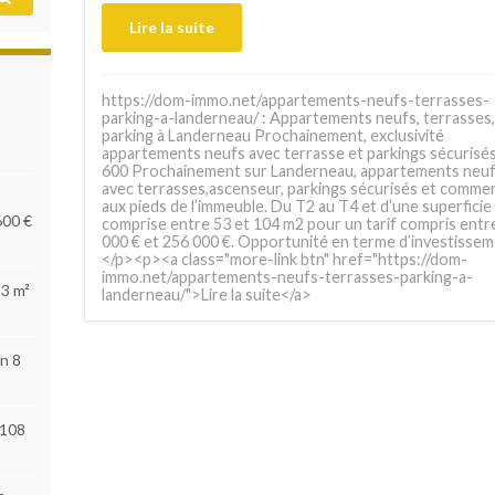
Lire la suite
https://dom-immo.net/appartements-neufs-terrasses-
parking-a-landerneau/ : Appartements neufs, terrasses,
parking à Landerneau Prochainement, exclusivité
appartements neufs avec terrasse et parkings sécurisés
600 Prochainement sur Landerneau, appartements neu
avec terrasses,ascenseur, parkings sécurisés et comme
aux pieds de l’immeuble. Du T2 au T4 et d’une superficie
600 €
comprise entre 53 et 104 m2 pour un tarif compris entr
000 € et 256 000 €. Opportunité en terme d’investisse
</p><p><a class="more-link btn" href="https://dom-
immo.net/appartements-neufs-terrasses-parking-a-
53 m²
landerneau/">Lire la suite</a>
n 8
 108