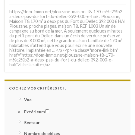
https://dom-immo.net/plouzane-maison-t8-170-m%c2%b2-
a-deux-pas-du-fort-du-dellec-392-000-e-hai/ : Plouzane,
Maison T8 170 m² à deux pas du Fort du Dellec 392 000 € HAI
Plouzane, proche plages, maison T8. REF 1003 Un air de
campagne au bord de la mer. À seulement quelques minutes
du petit port du Dellec, dans un écrin de verdure préservé
de plus de 8 000 m², cette grande maison familiale de 170 m²
habitables n’attend que vous pour écrire une nouvelle
histoire. Implantée en … </p><p><a class="more-link btn"
href="https://dom-immo.net/plouzane-maison-t8-170-
m%c2%b2-a-deux-pas-du-fort-du-dellec-392-000-e-
hai/">Lire la suite</a>
COCHEZ VOS CRITÈRES ICI :
Vue
Extérieurs
Secteur
Nombre de pièces