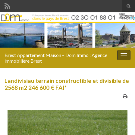
Togg
Brest Appartement Maison – Dom Immo : Agence
Toggl
immobilière Brest
Landivisiau terrain constructible et divisible de
2568 m2 246 600 € FAI*