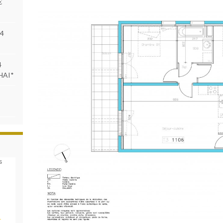
€
84
4
 HAI*
s
_