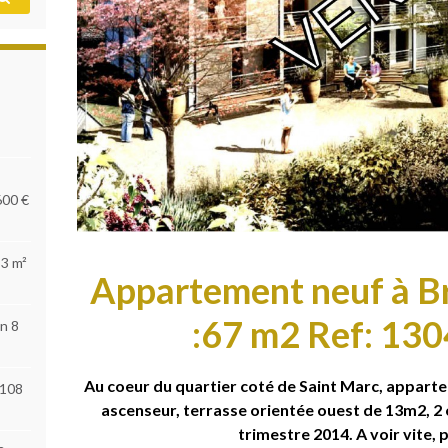
600 €
53 m²
Appartement neuf à Br
:67 m2 Ref: 13
n 8
Au coeur du quartier coté de Saint Marc, appart
 108
ascenseur, terrasse orientée ouest de 13m2, 2 
trimestre 2014. A voir vite, 