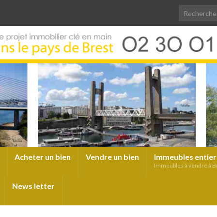
Acheter un bien
Vendre un bien
Immeubles entier
Immeubles à vendre à B
News letter