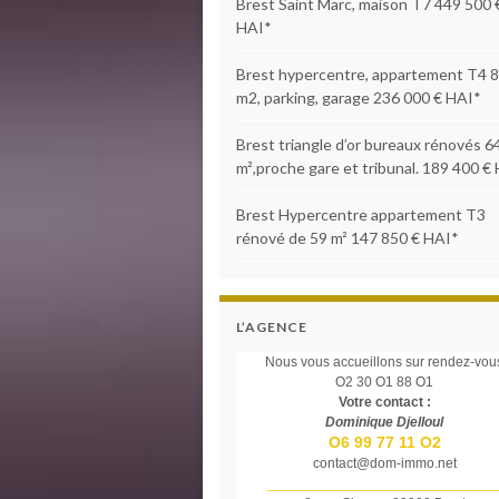
Brest Saint Marc, maison T7 449 500 
HAI*
Brest hypercentre, appartement T4 
m2, parking, garage 236 000 € HAI*
Brest triangle d’or bureaux rénovés 6
m²,proche gare et tribunal. 189 400 €
Brest Hypercentre appartement T3
rénové de 59 m² 147 850 € HAI*
L’AGENCE
Nous vous accueillons sur rendez-vou
O2 30 O1 88 O1
Votre contact :
Dominique Djelloul
O6 99 77 11 O2
contact@dom-immo.net
_____________________________