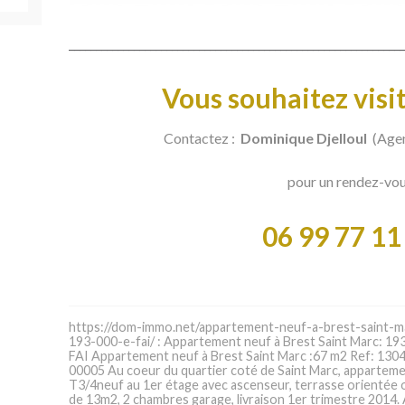
______________________________________________________________
Vous souhaitez visit
Contactez :
Dominique Djelloul
(Agen
pour un rendez-vo
06 99 77 11
https://dom-immo.net/appartement-neuf-a-brest-saint-m
193-000-e-fai/ : Appartement neuf à Brest Saint Marc: 19
FAI Appartement neuf à Brest Saint Marc :67 m2 Ref: 130
00005 Au coeur du quartier coté de Saint Marc, appartem
T3/4neuf au 1er étage avec ascenseur, terrasse orientée 
de 13m2, 2 chambres garage, livraison 1er trimestre 2014. 