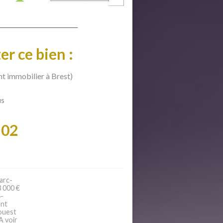
__________________________
er ce bien :
t immobilier à Brest)
us
 02
arc-
3 000 €
4-
ent
ouest
A voir