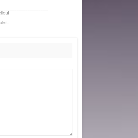
__________________________
lloul
aint-