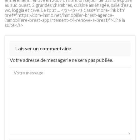
entièrement rénové en 2009 offrant un séjour de 31 m2 exposé
au sud ouest, 2 grandes chambres, cuisine aménagée, salle d’eau,
wc, loggia et cave. Le tout … </p><p><a class="more-link btn"
href="https://dom-immo.net/immobilier-brest-agence-
immobiliere-brest-appartement-t4-renove-a-brest/">Lire la
suite</a>
Laisser un commentaire
Votre adresse de messagerie ne sera pas publiée.