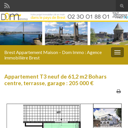
Togg
Brest Appartement Maison – Dom Immo : Agence
Toggl
immobilière Brest
Appartement T3 neuf de 61,2 m2 Bohars
centre, terrasse, garage : 205 000 €