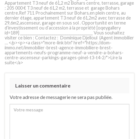
Appartement T3 neuf de 61,2 m2 Bohars centre, terrasse, garage
: 205 000 € T3 neuf de 61,2 m2, terrasse et garage Bohars
centre.Ref 711 Prochainement sur Bohars,en plein centre, au
dernier étage, appartement T3 neuf de 61,2m2 avec terrasse de
29,6m2,ascenseur, garage en sous sol . Opportunité en terme
d’investissement ou d’accession à la propriété [oqeygallery
id=189] _______________________________________ Vous souhaitez
visiter ce bien : Contactez : Dominique Djelloul (Agent immobilier
… </p><p><a class="more-link btn" href="https://dom-
immo.net/immobilier-brest-agence-immobiliere-brest-
appartements-neufs-programme-neuf-a-vendre-a-bohars-
centre-ascenseur-parkings-garages-pinel-t3-t4-2/">Lire la
suite</a>
Laisser un commentaire
Votre adresse de messagerie ne sera pas publiée.