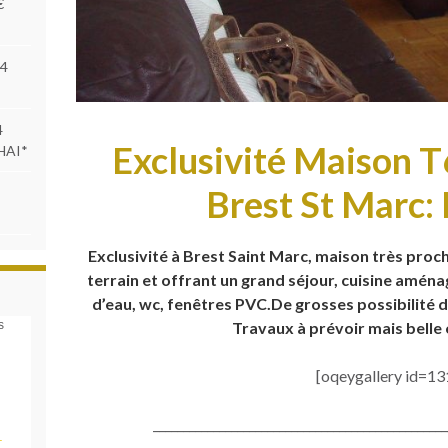
€
84
4
Exclusivité Maison T
 HAI*
Brest St Marc:
Exclusivité à Brest Saint Marc, maison très proc
terrain et offrant un grand séjour, cuisine aména
d’eau, wc, fenêtres PVC.De grosses possibilité
s
Travaux à prévoir mais belle
[oqeygallery id=13
_________________________________________________
_