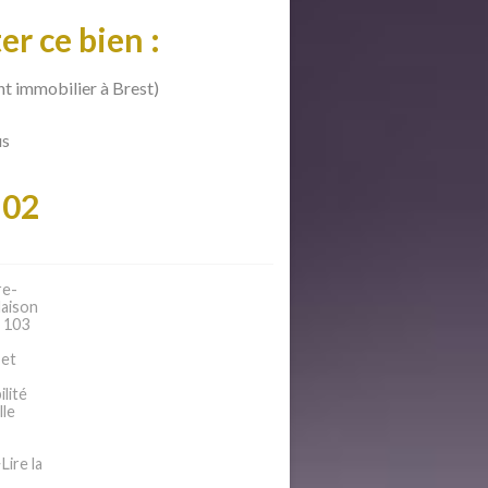
er ce bien :
t immobilier à Brest)
us
 02
re-
Maison
e 103
 et
lité
lle
ire la