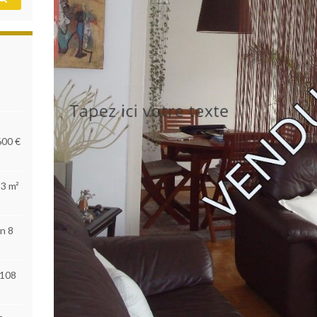
600 €
53 m²
n 8
 108