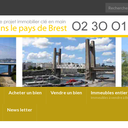
Acheter un bien
Vendre un bien
Immeubles entier
Immeubles à vendre à B
News letter