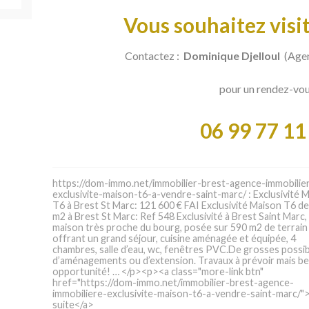
Vous souhaitez visit
Contactez :
Dominique Djelloul
(Agen
pour un rendez-vo
06 99 77 11
https://dom-immo.net/immobilier-brest-agence-immobilie
exclusivite-maison-t6-a-vendre-saint-marc/ : Exclusivité 
T6 à Brest St Marc: 121 600 € FAI Exclusivité Maison T6 d
m2 à Brest St Marc: Ref 548 Exclusivité à Brest Saint Marc,
maison très proche du bourg, posée sur 590 m2 de terrain
offrant un grand séjour, cuisine aménagée et équipée, 4
chambres, salle d’eau, wc, fenêtres PVC.De grosses possibi
d’aménagements ou d’extension. Travaux à prévoir mais be
opportunité! … </p><p><a class="more-link btn"
href="https://dom-immo.net/immobilier-brest-agence-
immobiliere-exclusivite-maison-t6-a-vendre-saint-marc/">L
suite</a>