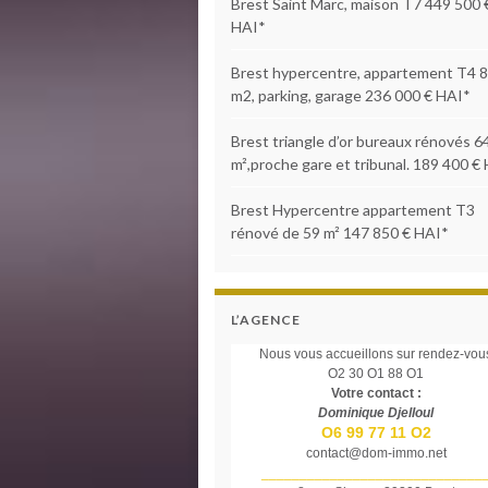
Brest Saint Marc, maison T7 449 500 
HAI*
Brest hypercentre, appartement T4 
m2, parking, garage 236 000 € HAI*
Brest triangle d’or bureaux rénovés 6
m²,proche gare et tribunal. 189 400 €
Brest Hypercentre appartement T3
rénové de 59 m² 147 850 € HAI*
L’AGENCE
Nous vous accueillons sur rendez-vou
O2 30 O1 88 O1
Votre contact :
Dominique Djelloul
O6 99 77 11 O2
contact@dom-immo.net
_____________________________