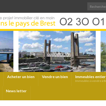
Acheter un bien
Vendre un bien
Immeubles entier
Immeubles à vendre à B
News letter