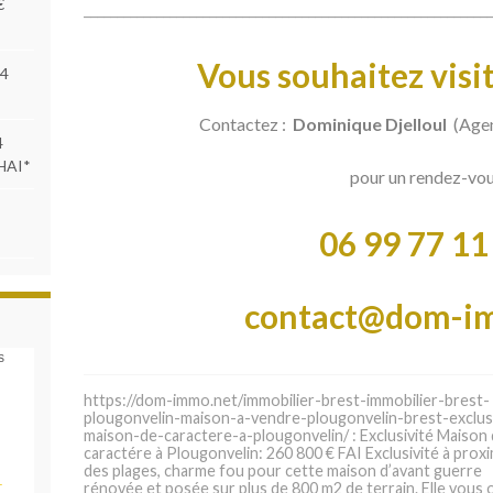
€
______________________________________________________________
Vous souhaitez visit
84
Contactez :
Dominique Djelloul
(Agen
4
 HAI*
pour un rendez-vo
06 99 77 11
contact@dom-i
s
https://dom-immo.net/immobilier-brest-immobilier-brest-
plougonvelin-maison-a-vendre-plougonvelin-brest-exclusi
maison-de-caractere-a-plougonvelin/ : Exclusivité Maison
caractére à Plougonvelin: 260 800 € FAI Exclusivité à proxi
des plages, charme fou pour cette maison d’avant guerre
_
rénovée et posée sur plus de 800 m2 de terrain. Elle vous o