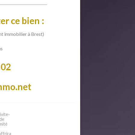
__________________________
er ce bien :
t immobilier à Brest)
us
 02
mmo.net
vite-
 de
mité
ffrira