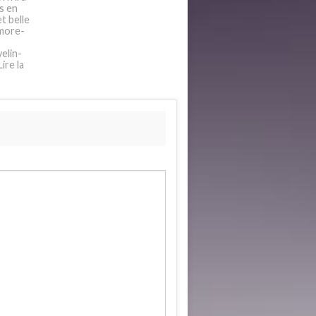
s en
t belle
"more-
elin-
ire la