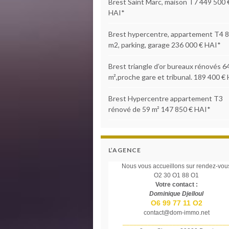
Brest Saint Marc, maison T7 449 500 
HAI*
Brest hypercentre, appartement T4 
m2, parking, garage 236 000 € HAI*
Brest triangle d’or bureaux rénovés 6
m²,proche gare et tribunal. 189 400 €
Brest Hypercentre appartement T3
rénové de 59 m² 147 850 € HAI*
L’AGENCE
Nous vous accueillons sur rendez-vou
O2 30 O1 88 O1
Votre contact :
Dominique Djelloul
O6 99 77 11 O2
contact@dom-immo.net
_____________________________