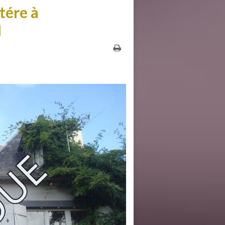
tére à
I