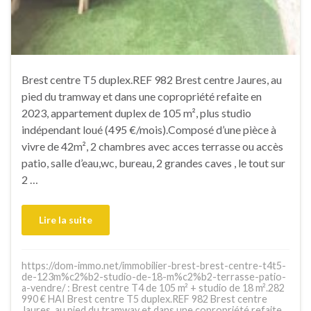
Brest centre T5 duplex.REF 982 Brest centre Jaures, au
pied du tramway et dans une copropriété refaite en
2023, appartement duplex de 105 m², plus studio
indépendant loué (495 €/mois).Composé d’une pièce à
vivre de 42m², 2 chambres avec acces terrasse ou accès
patio, salle d’eau,wc, bureau, 2 grandes caves , le tout sur
2 …
Lire la suite
https://dom-immo.net/immobilier-brest-brest-centre-t4t5-
de-123m%c2%b2-studio-de-18-m%c2%b2-terrasse-patio-
a-vendre/ : Brest centre T4 de 105 m² + studio de 18 m².282
990 € HAI Brest centre T5 duplex.REF 982 Brest centre
Jaures, au pied du tramway et dans une copropriété refaite