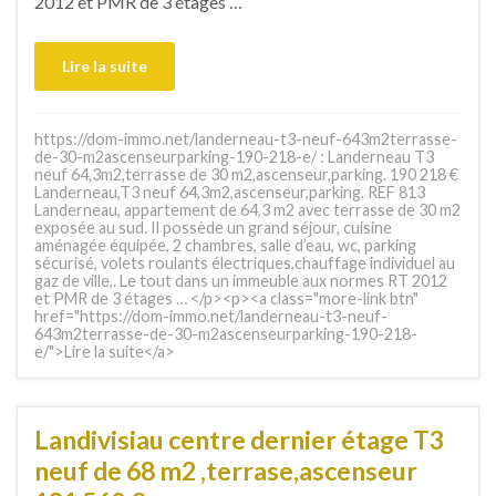
2012 et PMR de 3 étages …
Lire la suite
https://dom-immo.net/landerneau-t3-neuf-643m2terrasse-
de-30-m2ascenseurparking-190-218-e/ : Landerneau T3
neuf 64,3m2,terrasse de 30 m2,ascenseur,parking. 190 218 €
Landerneau,T3 neuf 64,3m2,ascenseur,parking. REF 813
Landerneau, appartement de 64,3 m2 avec terrasse de 30 m2
exposée au sud. Il possède un grand séjour, cuisine
aménagée équipée, 2 chambres, salle d’eau, wc, parking
sécurisé, volets roulants électriques,chauffage individuel au
gaz de ville,. Le tout dans un immeuble aux normes RT 2012
et PMR de 3 étages … </p><p><a class="more-link btn"
href="https://dom-immo.net/landerneau-t3-neuf-
643m2terrasse-de-30-m2ascenseurparking-190-218-
e/">Lire la suite</a>
Landivisiau centre dernier étage T3
neuf de 68 m2 ,terrase,ascenseur