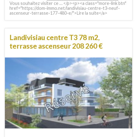
Vous souhaitez visiter ce … </p><p><a class="more-link btn"
href="https://dom-immo.net/landivisiau-centre-t3-neuf-
ascenseur-terrasse-177-480-e/">Lire la suite</a>
Landivisiau centre T3 78 m2,
terrasse ascenseur 208 260 €