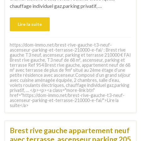
chauffage individuel gaz,parking privatif, …
Lire la suite
https://dom-immo.net/brest-rive-gauche-t3-neuf-
ascenseur-parking-et-terrasse-210000-e-fai/ : Brest rive
gauche T3 neuf, ascenseur, parking et terrasse 210000 € FAI
Brest rive gauche, T3 neuf de 68 m², ascenseur, parking et
terrasse Ref 954 Brest rive gauche, appartement neuf de 68
m² avec terrasse de plus de 9m² situé au 2ème étage d’une
petite résidence avec ascenseur.Composé d’un grand séjour
avec cuisine aménagée équipée, 2 chambres, salle d’eau,
volets roulants électriques, chauffage individuel gaz,parking
privatif, … </p><p><a class="more-link btn"
href="https://dom-immo.net/brest-rive-gauche-t3-neuf-
ascenseur-parking-et-terrasse-210000-e-fai/">Lire la
suite</a>
Brest rive gauche appartement neuf
avec terrasse, ascenseur,parking 205