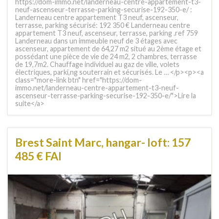
https://dom-immo.net/landerneau-centre-appartement-t3-
neuf-ascenseur-terrasse-parking-securise-192-350-e/ :
Landerneau centre appartement T3 neuf, ascenseur,
terrasse, parking sécurisé: 192 350 € Landerneau centre
appartement T3 neuf, ascenseur, terrasse, parking .ref 759
Landerneau dans un immeuble neuf de 3 étages avec
ascenseur, appartement de 64,27 m2 situé au 2ème étage et
possédant une pièce de vie de 24 m2, 2 chambres, terrasse
de 19,7m2. Chauffage individuel au gaz de ville, volets
électriques, parki,ng souterrain et sécurisés. Le … </p><p><a
class="more-link btn" href="https://dom-
immo.net/landerneau-centre-appartement-t3-neuf-
ascenseur-terrasse-parking-securise-192-350-e/">Lire la
suite</a>
Brest Saint Marc, hangar- loft: 157
485 € FAI