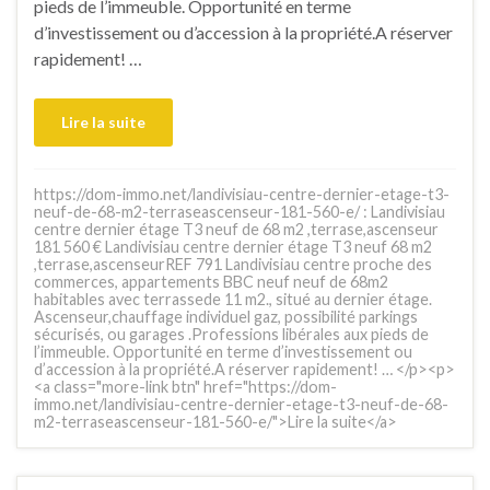
pieds de l’immeuble. Opportunité en terme
d’investissement ou d’accession à la propriété.A réserver
rapidement! …
Lire la suite
https://dom-immo.net/landivisiau-centre-dernier-etage-t3-
neuf-de-68-m2-terraseascenseur-181-560-e/ : Landivisiau
centre dernier étage T3 neuf de 68 m2 ,terrase,ascenseur
181 560 € Landivisiau centre dernier étage T3 neuf 68 m2
,terrase,ascenseurREF 791 Landivisiau centre proche des
commerces, appartements BBC neuf neuf de 68m2
habitables avec terrassede 11 m2., situé au dernier étage.
Ascenseur,chauffage individuel gaz, possibilité parkings
sécurisés, ou garages .Professions libérales aux pieds de
l’immeuble. Opportunité en terme d’investissement ou
d’accession à la propriété.A réserver rapidement! … </p><p>
<a class="more-link btn" href="https://dom-
immo.net/landivisiau-centre-dernier-etage-t3-neuf-de-68-
m2-terraseascenseur-181-560-e/">Lire la suite</a>