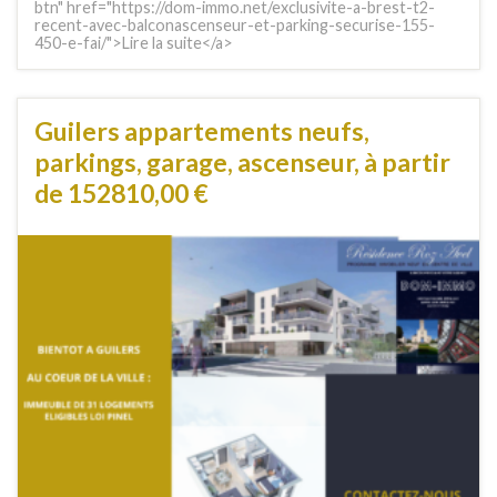
btn" href="https://dom-immo.net/exclusivite-a-brest-t2-
recent-avec-balconascenseur-et-parking-securise-155-
450-e-fai/">Lire la suite</a>
Guilers appartements neufs,
parkings, garage, ascenseur, à partir
de 152810,00 €