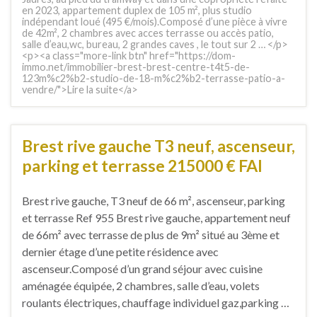
en 2023, appartement duplex de 105 m², plus studio
indépendant loué (495 €/mois).Composé d’une pièce à vivre
de 42m², 2 chambres avec acces terrasse ou accès patio,
salle d’eau,wc, bureau, 2 grandes caves , le tout sur 2 … </p>
<p><a class="more-link btn" href="https://dom-
immo.net/immobilier-brest-brest-centre-t4t5-de-
123m%c2%b2-studio-de-18-m%c2%b2-terrasse-patio-a-
vendre/">Lire la suite</a>
Brest rive gauche T3 neuf, ascenseur,
parking et terrasse 215000 € FAI
Brest rive gauche, T3 neuf de 66 m², ascenseur, parking
et terrasse Ref 955 Brest rive gauche, appartement neuf
de 66m² avec terrasse de plus de 9m² situé au 3ème et
dernier étage d’une petite résidence avec
ascenseur.Composé d’un grand séjour avec cuisine
aménagée équipée, 2 chambres, salle d’eau, volets
roulants électriques, chauffage individuel gaz,parking …